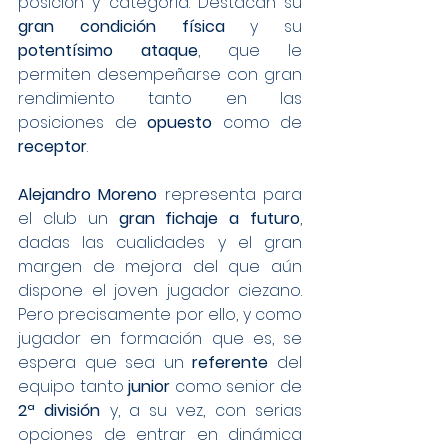
posición y categoría. Destacan su 
gran condición física
 y su 
potentísimo ataque
, que le 
permiten desempeñarse con gran 
rendimiento tanto en las 
posiciones de 
opuesto
 como de 
receptor
.
Alejandro Moreno
 representa para 
el club un 
gran fichaje a futuro
, 
dadas las cualidades y el gran 
margen de mejora del que aún 
dispone el joven jugador ciezano. 
Pero precisamente por ello, y como 
jugador en formación que es, se 
espera que sea un 
referente
 del 
equipo tanto 
junior
 como senior de 
2ª división
 y, a su vez, con serias 
opciones de entrar en dinámica 