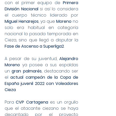
con el primer equipo de 
Primera 
División Nacional
 si así lo considera 
el cuerpo técnico liderado por 
Miguel Henarejos
, ya que 
Moreno
 no 
solo era habitual en categoría 
nacional la pasada temporada en 
Cieza, sino que llegó a disputar la 
Fase de Ascenso a Superliga2
.
A pesar de su juventud, 
Alejandro 
Moreno
 ya posee a sus espaldas 
un 
gran palmarés
, destacando ser 
el 
actual campeón de la Copa de 
España juvenil 2022 con Voleadores 
Cieza
.
Para 
CVP Cartagena
 es un orgullo 
que el atacante ciezano se haya 
decantado por el proyecto 