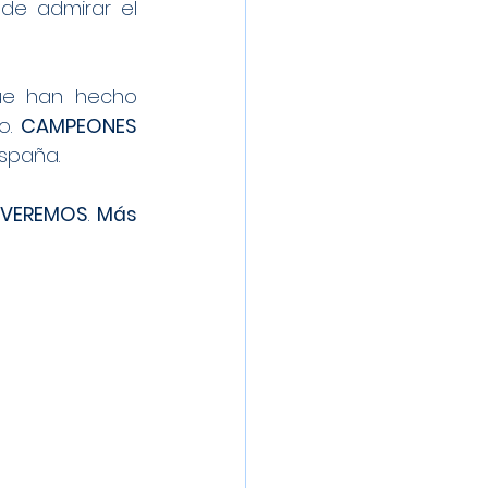
en estas lides nos haya lastrado... Pero es de admirar el 
e han hecho 
o. 
CAMPEONES 
spaña.
VEREMOS
. 
Más 