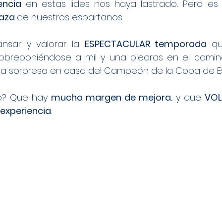
encia 
aza 
de nuestros espartanos.
nsar y valorar la 
ESPECTACULAR temporada 
qu
sobreponiéndose a mil y una piedras en el camin
 la sorpresa en casa del Campeón de la Copa de E
o? Que hay 
mucho margen de mejora
... y que 
VOL
 experiencia
.