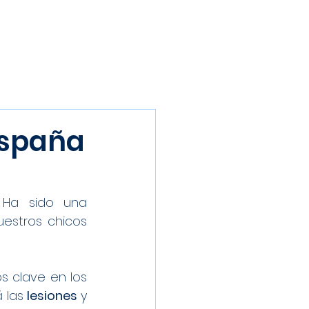
Inscríbete
Galería
Patrocinadores
Contacto
España
para nuestros juveniles. Ha sido una 
stros chicos 
 clave en los 
 las 
lesiones 
y 