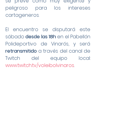
se prevé como muy exigente y 
peligroso para los intereses 
cartageneros.
El encuentro se disputará este 
sábado 
desde las 18h
 en el Pabellón 
Polideportivo de Vinarós, y será 
retransmitido
 a través del canal de 
Twitch del equipo local: 
www.twitch.tv/voleibolvinaros
.