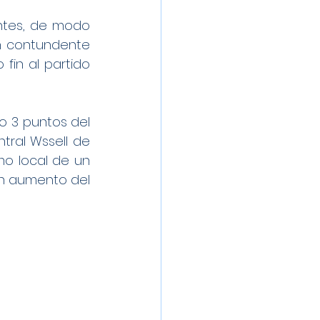
tes, de modo 
n contundente 
fin al partido 
o 3 puntos del 
tral Wssell de 
 local de un 
n aumento del 