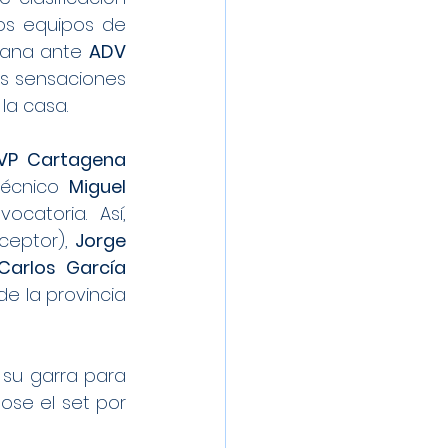
os equipos de 
mana ante 
ADV 
 sensaciones 
la casa.
CVP Cartagena 
técnico 
Miguel 
atoria. Así, 
ceptor), 
Jorge 
Carlos García 
de la provincia 
su garra para 
tratar de aferrarse al partido, logrando aturdir a los locales y llevándose el set por 