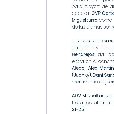
para playoff de a
cabeza, 
CVP Cart
Miguelturra 
como u
de las últimas sem
Los 
dos primeros
intratable y que 
Henarejos 
dar op
entraron a cancha
Aledo, Alex Martí
(Juanky), Dani San
marítima se adjud
ADV Miguelturra 
n
21-25
.