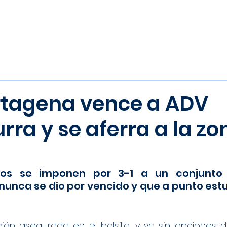
Inicio
Noticias
Equipos
tagena vence a ADV
rra y se aferra a la zo
ros se imponen por 3-1 a un conjunto 
nca se dio por vencido y que a punto estuv
ión asegurada en el bolsillo, y ya sin opciones de