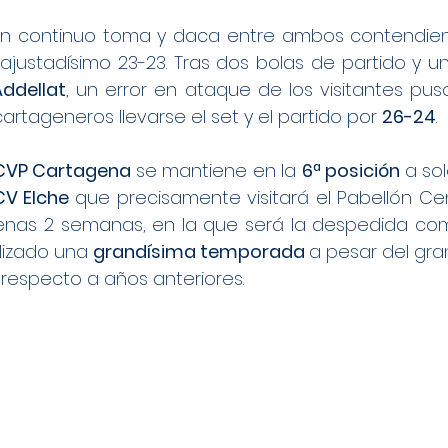
un continuo toma y daca entre ambos contendien
ajustadísimo 23-23. Tras dos bolas de partido y u
Addellat
, un error en ataque de los visitantes puso 
artageneros llevarse el set y el partido por 
26-24
.
CVP Cartagena 
se mantiene en la 
6ª posición 
a sol
CV Elche 
que precisamente visitará el Pabellón Cen
as 2 semanas, en la que será la despedida como
lizado una 
grandísima temporada 
a pesar del gra
n respecto a años anteriores.