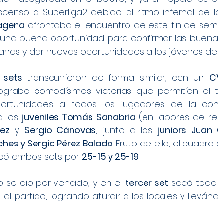
scenso a Superliga2 debido al ritmo infernal de l
agena 
afrontaba el encuentro de este fin de se
na buena oportunidad para confirmar las buenas
anas y dar nuevas oportunidades a los jóvenes de 
 sets 
transcurrieron de forma similar, con un 
lograba comodísimas victorias que permitían al 
ortunidades a todos los jugadores de la convoc
 los 
juveniles Tomás Sanabria 
(en labores de re
nez 
y 
Sergio Cánovas
, junto a los 
juniors Juan 
ches y Sergio Pérez Balado
. Fruto de ello, el cuadro 
icó ambos sets por 
25-15 y 25-19
.
o se dio por vencido, y en el 
tercer set 
sacó toda 