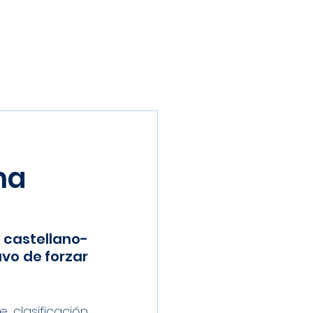
Inscríbete
Galería
Patrocinadores
Contacto
na
castellano-
o de forzar 
 clasificación 