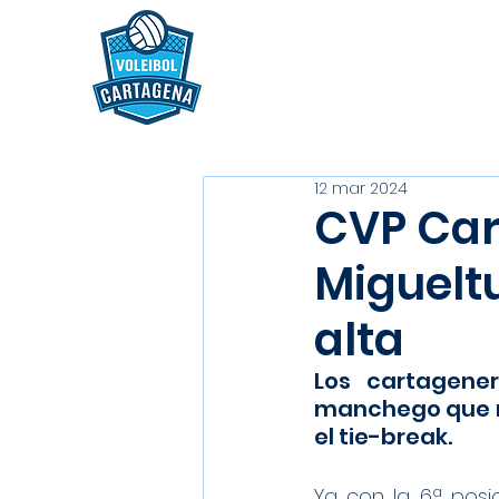
12 mar 2024
CVP Car
Migueltu
alta
Los cartagene
manchego que nu
el tie-break.
Ya con la 6ª posic