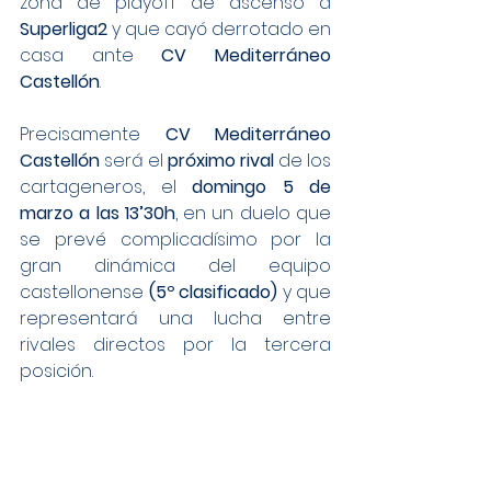
zona de playoff de ascenso a 
Superliga2
 y que cayó derrotado en 
casa ante 
CV Mediterráneo 
Castellón
.
Precisamente 
CV Mediterráneo 
Castellón
 será el 
próximo rival
 de los 
cartageneros, el 
domingo 5 de 
marzo a las 13’30h
, en un duelo que 
se prevé complicadísimo por la 
gran dinámica del equipo 
castellonense 
(5º clasificado)
 y que 
representará una lucha entre 
rivales directos por la tercera 
posición.