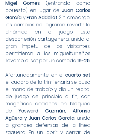
Migel Gomes
 (entrando como 
opuesto) en lugar de 
Juan Carlos 
García
 y 
Fran Addellat
. Sin embargo, 
los cambios no lograron revertir la 
dinámica en el juego. Esta 
desconexión cartagenera, unida al 
gran ímpetu de los visitantes, 
permitieron a los miguelturreños 
llevarse el set por un cómodo 
19-25
.
Afortunadamente, en el 
cuarto set
el cuadro de la trimilenaria se puso 
el mono de trabajo y dio un recital 
de juego de principio a fin, con 
magníficas acciones en bloqueo 
de 
Yosward Guzmán, Alfonso 
Agüera y Juan Carlos García
, unido 
a grandes defensas de la línea 
zaguera. En un abrir y cerrar de 