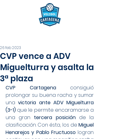
26 feb 2023
CVP vence a ADV
Miguelturra y asalta la
3ª plaza
CVP Cartagena
 consiguió 
prolongar su buena racha y sumar 
una 
victoria ante ADV Miguelturra 
(3-1)
 que le permite encaramarse a 
una gran 
tercera posición
 de la 
clasificación. Con ésta, los de 
Miguel 
Henarejos y Pablo Fructuoso
 logran 