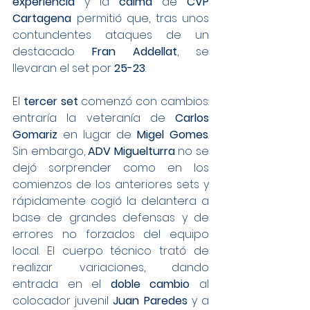
experiencia
 y la 
calma
 de 
CVP 
Cartagena
 permitió que, tras unos 
contundentes ataques de un 
destacado 
Fran Addellat
, se 
llevaran el set por 
25-23
.
El 
tercer set
 comenzó con cambios: 
entraría la veteranía de 
Carlos 
Gomariz
 en lugar de 
Migel Gomes
. 
Sin embargo, 
ADV Miguelturra
 no se 
dejó sorprender como en los 
comienzos de los anteriores sets y 
rápidamente cogió la delantera a 
base de grandes defensas y de 
errores no forzados del equipo 
local. El cuerpo técnico trató de 
realizar variaciones, dando 
entrada en el 
doble cambio
 al 
colocador juvenil 
Juan Paredes
 y a 