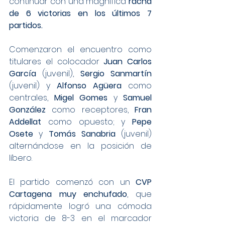
continuar con una magnífica 
racha 
de 6 victorias en los últimos 7 
partidos.
Comenzaron el encuentro como 
titulares el colocador 
Juan Carlos 
García 
(juvenil), 
Sergio Sanmartín
(juvenil) y 
Alfonso Agüera
 como 
centrales, 
Migel Gomes
 y 
Samuel 
González
 como receptores, 
Fran 
Addellat
 como opuesto; y 
Pepe 
Osete
 y 
Tomás Sanabria
 (juvenil) 
alternándose en la posición de 
líbero.
El partido comenzó con un 
CVP 
Cartagena muy enchufado
, que 
rápidamente logró una cómoda 
victoria de 8-3 en el marcador 