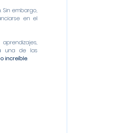
 Sin embargo, 
anciarse en el 
 aprendizajes, 
, y siendo sin duda una de las 
 increíble
.