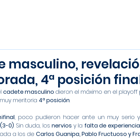
Inicio
Noticias
Equipos
e masculino, revelaci
rada, 4ª posición fina
l 
cadete masculino 
dieron el máximo en el playoff po
 muy meritoria 
4ª posición
.
final
(3-0)
. Sin duda, los 
nervios 
y la 
falta de experiencia
ada a los de 
Carlos Guanipa, Pablo Fructuoso y Fr