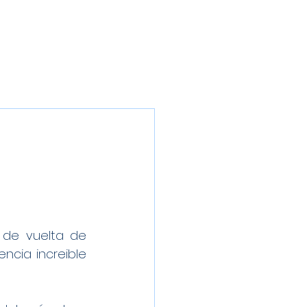
Inscríbete
Galería
Patrocinadores
Contacto
de vuelta de 
cia increible 