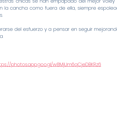
uestras chicas se han empapado del mejor vóley d
n la cancha como fuera de ella, siempre espoleada
s.
rarse del esfuerzo y a pensar en seguir mejorando
a.
tps://photos.app.goo.gl/w8MjUm6qCjeDBKRz6