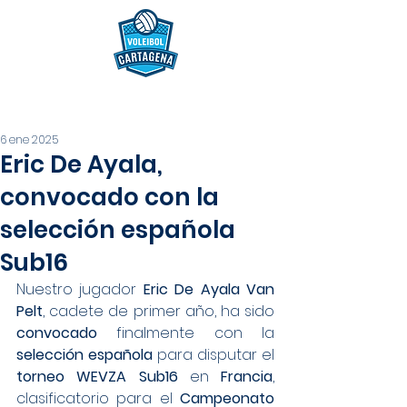
6 ene 2025
Eric De Ayala,
convocado con la
selección española
Sub16
Nuestro jugador 
Eric De Ayala Van 
Pelt
, cadete de primer año, ha sido 
convocado 
finalmente con la 
selección española 
para disputar el 
torneo WEVZA Sub16 
en 
Francia
, 
clasificatorio para el 
Campeonato 