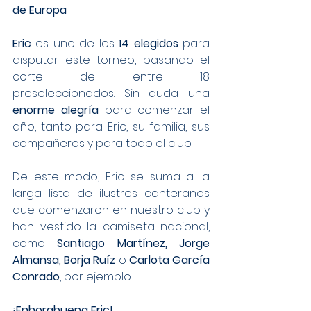
de Europa
.
Eric 
es uno de los 
14 elegidos 
para 
disputar este torneo, pasando el 
corte de entre 18 
preseleccionados. Sin duda una 
enorme alegría 
para comenzar el 
año, tanto para Eric, su familia, sus 
compañeros y para todo el club.
De este modo, Eric se suma a la 
larga lista de ilustres canteranos 
que comenzaron en nuestro club y 
han vestido la camiseta nacional, 
como 
Santiago Martínez, Jorge 
Almansa, Borja Ruíz 
o 
Carlota García 
Conrado
, por ejemplo.
¡Enhorabuena Eric!