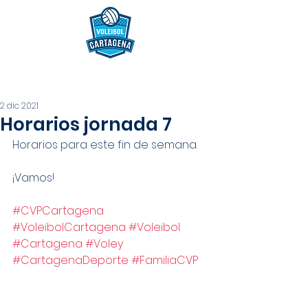
2 dic 2021
Horarios jornada 7
Horarios para este fin de semana.
¡Vamos! 
#CVPCartagena
#VoleibolCartagena
#Voleibol
#Cartagena
#Voley
#CartagenaDeporte
#FamiliaCVP