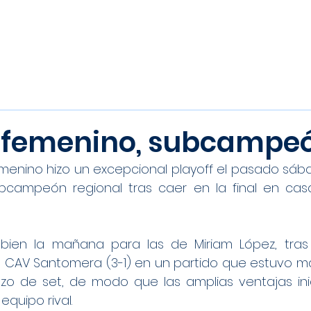
Inicio
Noticias
Equipos
l femenino, subcampe
emenino hizo un excepcional playoff el pasado sábad
campeón regional tras caer en la final en casa
en la mañana para las de Miriam López, tras 
a CAV Santomera (3-1) en un partido que estuvo ma
o de set, de modo que las amplias ventajas inic
equipo rival.