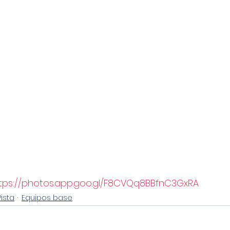
tps://photos.app.goo.gl/F8CVQq8BBfnC3GxRA
Pista
Equipos base