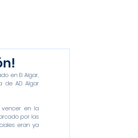
Inscríbete
Galería
Patrocinadores
Contacto
ón!
o en El Algar, 
 de AD Algar 
vencer en la 
rcado por las 
iales eran ya 