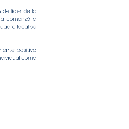
de líder de la 
na comenzó a 
uadro local se 
ente positivo 
ndividual como 