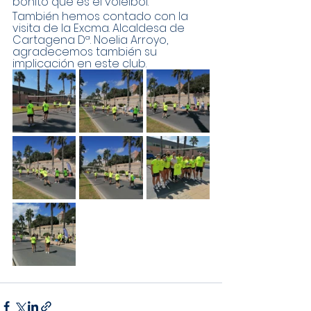
bonito que es el voleibol.
También hemos contado con la 
visita de la Excma. Alcaldesa de 
Cartagena Dª. Noelia Arroyo, 
agradecemos también su 
implicación en este club.