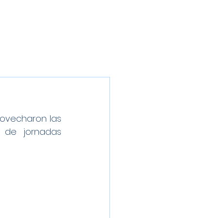
Inscríbete
Galería
Patrocinadores
Contacto
ovecharon las 
 de jornadas 