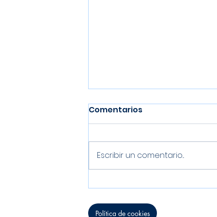
Comentarios
Escribir un comentario...
El senior femenino
finaliza en 4ª posición
Política de cookies