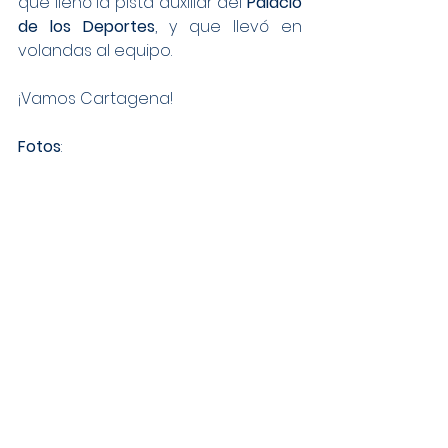
que llenó la pista auxiliar del 
Palacio 
de los Deportes
, y que llevó en 
volandas al equipo.
¡Vamos Cartagena!
Fotos
: