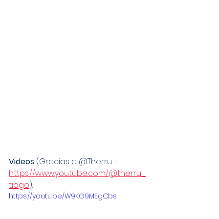
Videos 
(Gracias a @Therru - 
https://www.youtube.com/@therru_
tiago
):
https://youtu.be/W9KG9MEgCbs