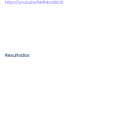
https://youtu.be/MdhibcBBLSE
Resultados
: