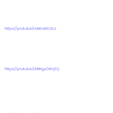
https://youtu.be/ndxEax5LGLo
https://youtu.be/UHkNgJOWqTQ