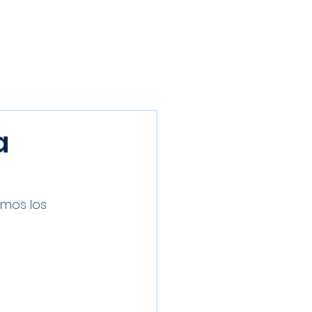
Inscríbete
Galería
Patrocinadores
Contacto
a
mos los 