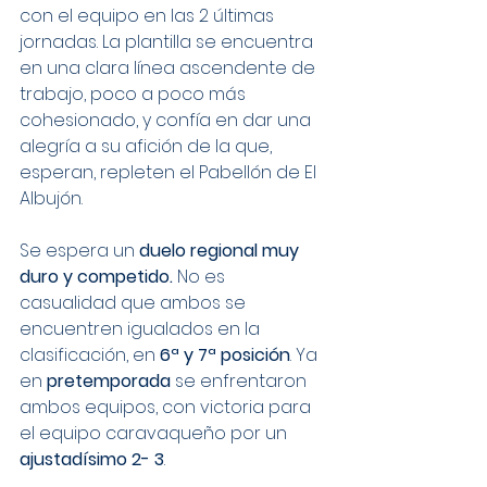
con el equipo en las 2 últimas 
jornadas. La plantilla se encuentra 
en una clara línea ascendente de 
trabajo, poco a poco más 
cohesionado, y confía en dar una 
alegría a su afición de la que, 
esperan, repleten el Pabellón de El 
Albujón.
Se espera un 
duelo regional muy 
duro y competido.
 No es 
casualidad que ambos se 
encuentren igualados en la 
clasificación, en 
6ª y 7ª posición
. Ya 
en 
pretemporada
 se enfrentaron 
ambos equipos, con victoria para 
el equipo caravaqueño por un 
ajustadísimo 2- 3
.