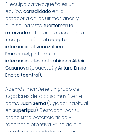
El equipo caravaqueño es un 
equipo 
consolidado
 en la 
categoría en los últimos años, y 
que se  ha visto 
fuertemente 
reforzado
 esta temporada con la 
incorporación del 
receptor 
internacional venezolano 
Emmanuel
, junto a los 
internacionales colombianos Aldair  
Casanova
 (opuesto) y 
Arturo Emilio 
Enciso (central).
Además, mantiene un grupo de  
jugadores de la casa muy fuerte, 
como 
Juan Serna
 (jugador habitual 
en 
Superliga2
). Destacan  por su 
grandísima potencia física y 
repertorio ofensiva. Fruto de ello 
son claros 
candidatos
 a  estar 