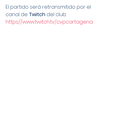
El partido será retransmitido por el 
canal de 
Twitch
 del club: 
https://www.twitch.tv/cvpcartagena
Ver todo
Entradas recientes