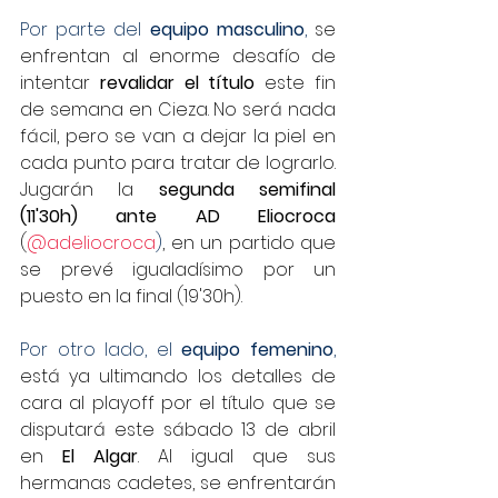
Por parte del 
equipo masculino
, 
se 
enfrentan al enorme desafío de 
intentar 
revalidar el título 
este fin 
de semana en Cieza. No será nada 
fácil, pero se van a dejar la piel en 
cada punto para tratar de lograrlo. 
Jugarán la 
segunda semifinal 
(11'30h) ante AD Eliocroca 
(
@adeliocroca
)
, en un partido que 
se prevé igualadísimo por un 
puesto en la final (19'30h).
Por otro lado, el 
equipo femenino
, 
está ya ultimando los detalles de 
cara al playoff por el título que se 
disputará este sábado 13 de abril 
en 
El Algar
.
 Al
 igual que sus 
hermanas cadetes, se enfrentarán 