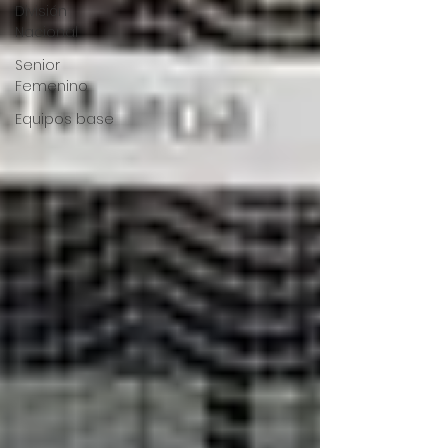
División
Nacional
Senior
Femenino
Equipos base