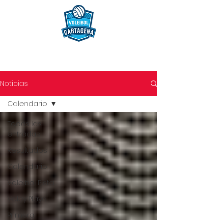
Noticias
Calendario
Todas las
entradas
Resultados
Calendario
Voleibol Pista
Voley Playa
Primera