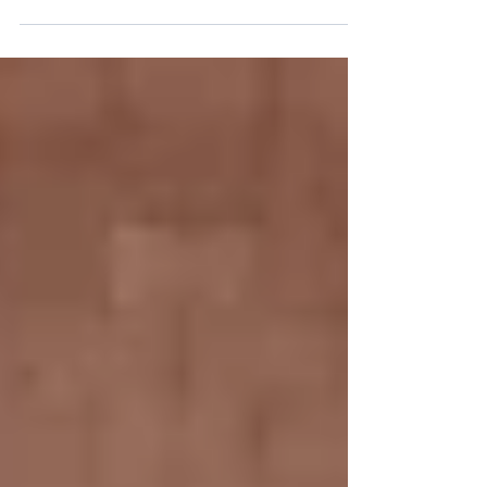
Este sábado CVP Cartagena (6º clasificado
con 20 puntos) retoma la competición en
casa para recibir a un rival directo en la...