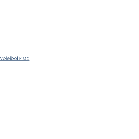
Voleibol Pista
Ver todo
Entradas recientes